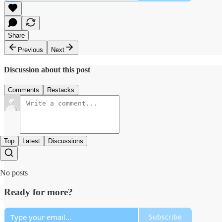
Share
Previous
Next
Discussion about this post
Comments
Restacks
Top
Latest
Discussions
No posts
Ready for more?
Subscribe